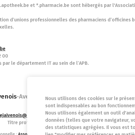
*.apotheek.be et *.pharmacie.be sont hébergés par l'Associ
ion d’unions professionnelles des pharmaciens d’officines b
xelles.
be
2 00
 par le département IT au sein de l’APB.
venois
-
Avenue du Bourgmestre Jean Materne 2
Nous utilisons des cookies sur le présen
sont indispensables au bon fonctionneme
Nous utilisons également un outil d'ana
ejaivenois@skynet.be
- Numéro d'entreprise (N° TVA) (BE)0
données (telles que votre navigateur, vo
Titre professionnel :
Pharmacien exerçant en Belgique
des statistiques agrégées. Il vous est t
onnelle :
Association Pharmaceutique Belge
lien "modifier mes préférences en matiè
n°d’autorisation aupr