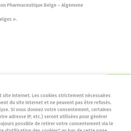
ation Pharmaceutique Belge – Algemene
elges ».
2, 5100 Jambes
t site Internet. Les cookies strictement nécessaires
nt du site Internet et ne peuvent pas être refusés.
lyse. Si vous donnez votre consentement, certaines
717456144
tre adresse IP, etc.) seront utilisées pour générer
oujours possible de retirer votre consentement via le
re d'utilisation des cookies" au bas de cette page
ès de l’AFMPS 926707